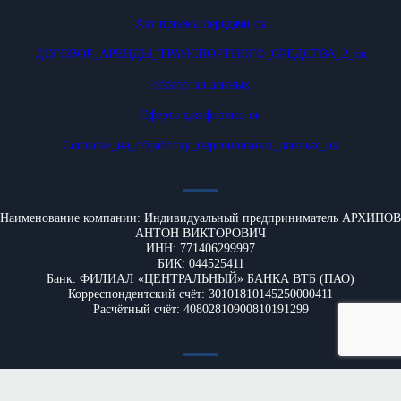
Акт приема передачи ок
ДОГОВОР_АРЕНДЫ_ТРАНСПОРТНОГО_СРЕДСТВА_2_ок
обработка данных
Оферта для физлиц ок
Согласие_на_обработку_персональных_данных_ок
Наименование компании: Индивидуальный предприниматель АРХИПОВ
АНТОН ВИКТОРОВИЧ
ИНН: 771406299997
БИК: 044525411
Банк: ФИЛИАЛ «ЦЕНТРАЛЬНЫЙ» БАНКА ВТБ (ПАО)
Корреспондентский счёт: 30101810145250000411
Расчётный счёт: 40802810900810191299
Юридический адрес : 125040 Москва , ул Верхняя д. 6 КВ 25
Фактический адрес: 121351 Москва , маршала Сергеева 3