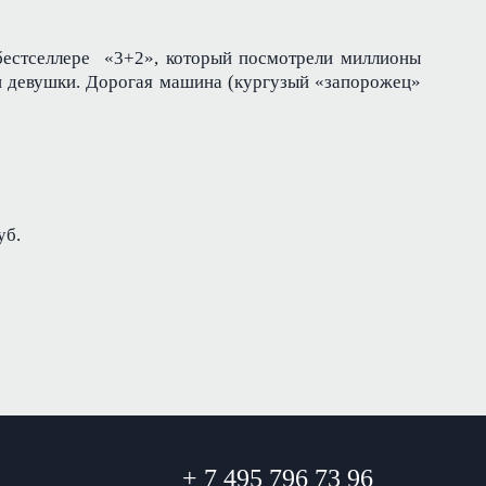
бестселлере «3+2», который посмотрели миллионы
и девушки. Дорогая машина (кургузый «запорожец»
уб.
+ 7 495 796 73 96