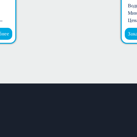
Вод
Мин
--
Цена
бнее
Зак