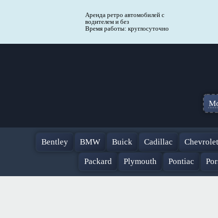
Аренда ретро автомобилей с
водителем и без
Время работы: круглосуточно
Мо
Bentley
BMW
Buick
Cadillac
Chevrole
Packard
Plymouth
Pontiac
Por