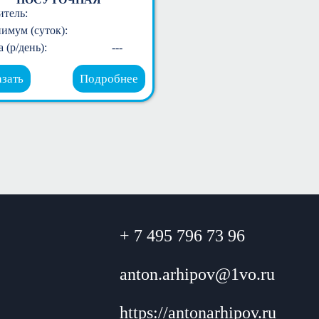
итель:
имум (суток):
 (р/день):
---
азать
Подробнее
+ 7 495 796 73 96
anton.arhipov@1vo.ru
https://antonarhipov.ru