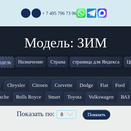
+ 7 495 796 73 96
Модель: ЗИМ
Назначение
Страна
страница для Яндекса
Ц
дель
t
Chrysler
Citroen
Corvette
Dodge
Fiat
Ford
sche
Rolls Royce
Smart
Toyota
Volkswagen
ВАЗ
Показать по:
Показать