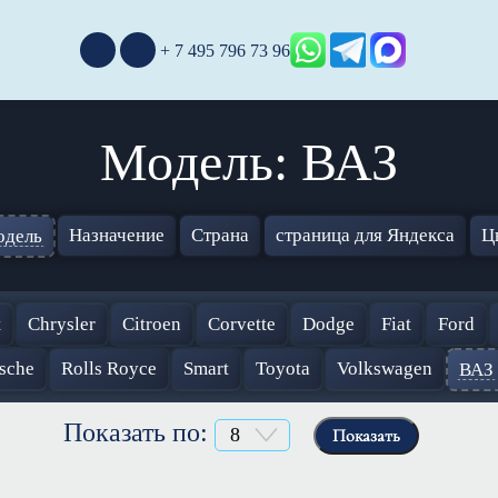
+ 7 495 796 73 96
Модель: ВАЗ
Назначение
Страна
страница для Яндекса
Ц
дель
t
Chrysler
Citroen
Corvette
Dodge
Fiat
Ford
sche
Rolls Royce
Smart
Toyota
Volkswagen
ВАЗ
Показать по:
Показать