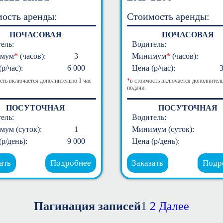
ость аренды:
Стоимость аренды:
ПОЧАСОВАЯ
ПОЧАСОВАЯ
ель:
Водитель:
мум
*
(часов):
3
Минимум
*
(часов):
р/час):
6 000
Цена (р/час):
сть включается дополнительно 1 час
*
в стоимость включается дополнитель
подачи.
ПОСУТОЧНАЯ
ПОСУТОЧНАЯ
ель:
Водитель:
ум (суток):
1
Минимум (суток):
(р/день):
9 000
Цена (р/день):
ать
Подробнее
Заказать
Подр
Пагинация записей
1
2
Далее