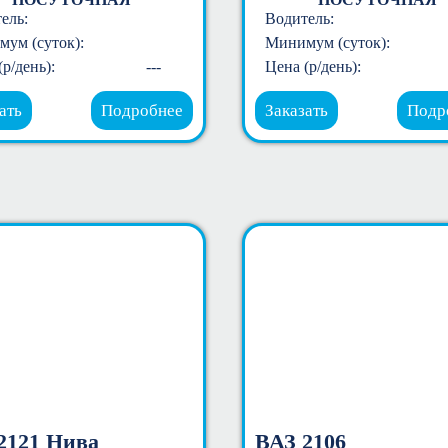
ель:
Водитель:
ум (суток):
Минимум (суток):
(р/день):
---
Цена (р/день):
ать
Подробнее
Заказать
Подр
2121 Нива
ВАЗ 2106