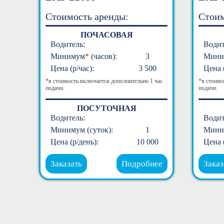
Стоимость аренды:
Стоим
ПОЧАСОВАЯ
Водитель:
Водит
Минимум
*
(часов):
3
Мини
Цена (р/час):
3 500
Цена (
*
в стоимость включается дополнительно 1 час
*
в стоимо
подачи.
подачи.
ПОСУТОЧНАЯ
Водитель:
Водит
Минимум (суток):
1
Миним
Цена (р/день):
10 000
Цена 
Заказать
Подробнее
Заказ