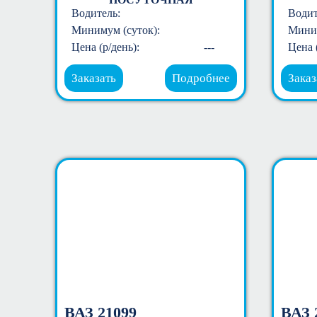
Водитель:
Водит
Минимум (суток):
Миним
Цена (р/день):
---
Цена 
Заказать
Подробнее
Заказ
ВАЗ 21099
ВАЗ 