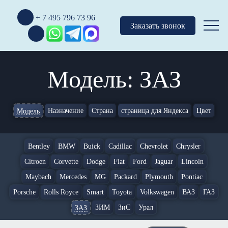
+ 7 495 796 73 96
Заказать звонок
Модель: ЗАЗ
Назначение
Страна
страница для Яндекса
Цвет
Модель
Bentley
BMW
Buick
Cadillac
Chevrolet
Chrysler
Citroen
Corvette
Dodge
Fiat
Ford
Jaguar
Lincoln
Maybach
Mercedes
MG
Packard
Plymouth
Pontiac
Porsche
Rolls Royce
Smart
Toyota
Volkswagen
ВАЗ
ГАЗ
ЗИМ
ЗиС
Урал
ЗАЗ