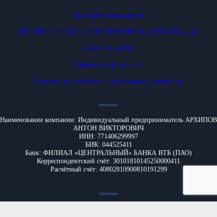
Акт приема передачи ок
ДОГОВОР_АРЕНДЫ_ТРАНСПОРТНОГО_СРЕДСТВА_2_ок
обработка данных
Оферта для физлиц ок
Согласие_на_обработку_персональных_данных_ок
Наименование компании: Индивидуальный предприниматель АРХИПОВ
АНТОН ВИКТОРОВИЧ
ИНН: 771406299997
БИК: 044525411
Банк: ФИЛИАЛ «ЦЕНТРАЛЬНЫЙ» БАНКА ВТБ (ПАО)
Корреспондентский счёт: 30101810145250000411
Расчётный счёт: 40802810900810191299
Юридический адрес : 125040 Москва , ул Верхняя д. 6 КВ 25
Фактический адрес: 121351 Москва , маршала Сергеева 3