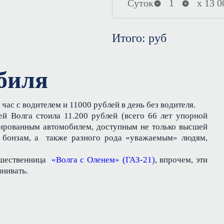
Суток
1
х
13 0
Итого:
руб
биля
 час с водителем и 11000 рублей в день без водителя.
й Волга стоила 11.200 рублей (всего 66 лет упорной
гированным автомобилем, доступным не только высшей
м бонзам, а также разного рода «уважаемым» людям,
едшественница
«Волга с Оленем» (ГАЗ-21)
, впрочем, эти
нивать.