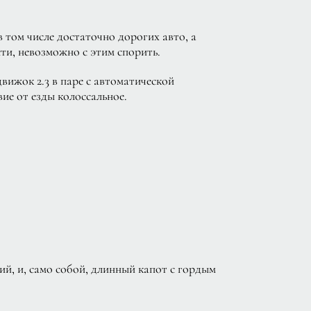
в том числе достаточно дорогих авто, а
ти, невозможно с этим спорить.
вижок 2.3 в паре с автоматической
вие от езды колоссальное.
ий, и, само собой, длинный капот с гордым