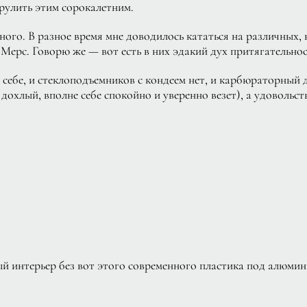
 рулить этим сорокалетним.
много. В разное время мне доводилось кататься на различных, 
Мерс. Говорю же — вот есть в них эдакий дух притягательнос
 себе, и стеклоподъемников с кондеем нет, и карбюраторный д
е дохлый, вполне себе спокойно и уверенно везет), а удовольст
й интерьер без вот этого современного пластика под алюмин