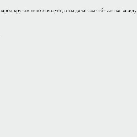
арод кругом явно завидует, и ты даже сам себе слегка завиду
е