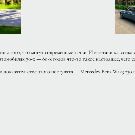
ны того, что могут современные тачки. И все-таки классика 
втомобилях 70-х — 80-х годов что-то такое настоящее, чего с
доказательстве этого постулата — Mercedes-Benz W123 230 в к