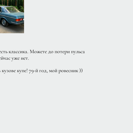
есть классика. Можете до потери пульса
ейчас уже нет.
узове купе! 79-й год, мой ровесник ))