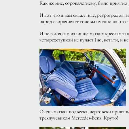
Как же мне, сорокалетнему, было приятно
И вот что я вам скажу: нас, ретроградов, 
народ сворачивает головы именно на этот 
И посадочка в излишне мягких креслах так
четырехступкой не пуляет (но, кстати, и н
Очень мягкая подвеска, чертовски приятны
трехлучевиком Mercedes-Benz. Круто!