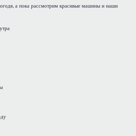
 погодя, а пока рассмотрим красивые машины и наши
 утра
ры
оду