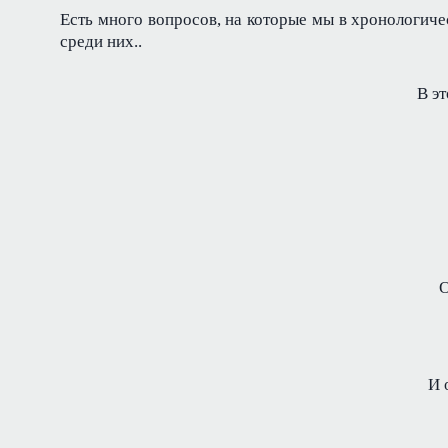
Есть много вопросов, на которые мы в хронологиче
среди них..
В эт
О
И 