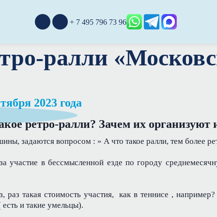
+ 7 495 796 73 96
етро-ралли «Московс
нтября 2023 года
акое ретро-ралли? Зачем их организуют и
ны, задаются вопросом : » А что такое ралли, тем более ре
а участие в бессмысленной езде по городу среднемесячн
, раз такая стоимость участия, как в теннисе , например
( есть и такие умельцы).