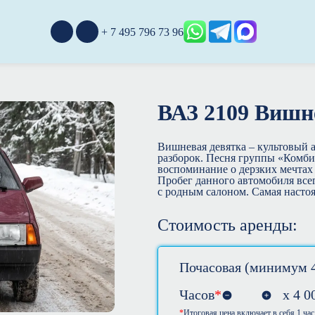
+ 7 495 796 73 96
ВАЗ 2109 Вишн
Вишневая девятка – культовый 
разборок. Песня группы «Комби
воспоминание о дерзких мечтах
Пробег данного автомобиля все
с родным салоном. Самая насто
Стоимость аренды:
Почасовая (минимум 4
Часов
*
х
4 0
Итоговая цена включает в себя 1 час