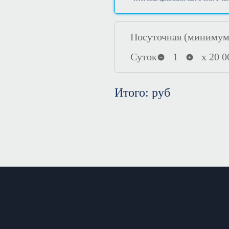
Посуточная (минимум 
Суток
1
х
20 0
Итого:
руб