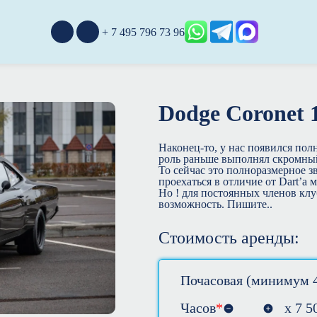
+ 7 495 796 73 96
Dodge Coronet 
Наконец-то, у нас появился полн
роль раньше выполнял скромны
То сейчас это полноразмерное з
проехаться в отличие от Dart’a 
Но ! для постоянных членов клу
возможность. Пишите..
Стоимость аренды:
Почасовая (минимум 4
Часов
*
х
7 5