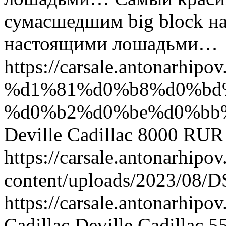
сумасшедшим big block на
настоящими лошадьми…
https://carsale.antonarhipov.
%d1%81%d0%b8%d0%bd
%d0%b2%d0%be%d0%bb
Deville
Cadillac
8000
RUR
https://carsale.antonarhipov
content/uploads/2023/08/
https://carsale.antonarhipov.
Cadillac Deville
Cadillac
5