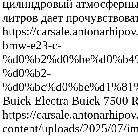
цилиндровый атмосферный
литров дает прочувствов
https://carsale.antona
bmw-e23-c-
%d0%b2%d0%be%d0%b4
%d0%b2-
%d0%bc%d0%be%d1%81
Buick Electra
Buick
7500
https://carsale.antonarhipov
content/uploads/2025/07/i