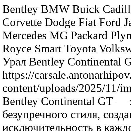
Bentley
BMW
Buick
Cadil
Corvette
Dodge
Fiat
Ford
J
Mercedes
MG
Packard
Ply
Royce
Smart
Toyota
Volks
Урал
Bentley Continental 
https://carsale.antonarhipov
content/uploads/2025/11/i
Bentley Continental GT —
безупречного стиля, созда
исключительность в каждо