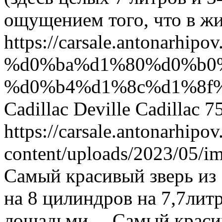
ощущением того, что в ж
https://carsale.antonarhipov.
%d0%ba%d1%80%d0%b0
%d0%b4%d1%8c%d1%8f
Cadillac Deville
Cadillac
7
https://carsale.antonarhipov
content/uploads/2023/05/i
Самый красивый зверь из 
на 8 цилиндров на 7,7лит
лошадьми…
Самый красив